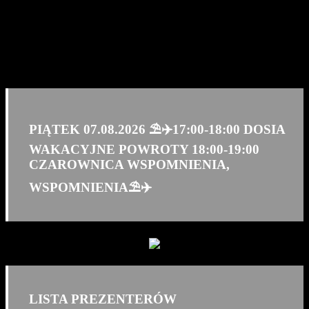
PIĄTEK 07.08.2026 ⛱️✈️17:00-18:00 DOSIA
WAKACYJNE POWROTY 18:00-19:00
CZAROWNICA WSPOMNIENIA,
WSPOMNIENIA⛱️✈️
LISTA PREZENTERÓW